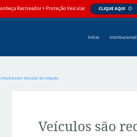
onheça Rastreador + Proteção Veicular
CLIQUE AQUI
Pular para o conteúdo
Início
Institucional
 Rastreador Veicular da Volpato
Veículos são r