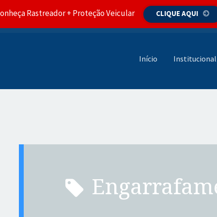
onheça Rastreador + Proteção Veicular
CLIQUE AQUI
Pular para o conteúdo
Início
Institucional
engarrafam