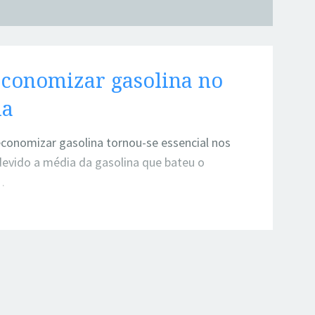
conomizar gasolina no
ia
conomizar gasolina tornou-se essencial nos
devido a média da gasolina que bateu o
…
zar gasolina no dia a dia