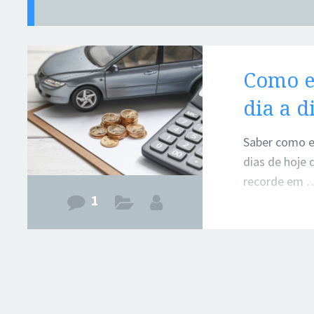
Como e
dia a d
Saber como e
dias de hoje 
recorde em 
1
| Leia Mais ->
Como economi