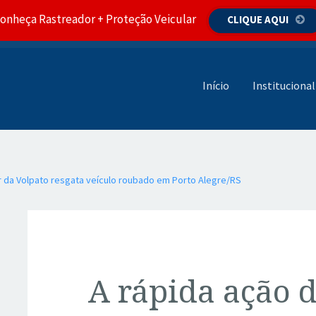
onheça Rastreador + Proteção Veicular
CLIQUE AQUI
Pular para o conteúdo
Início
Institucional
r da Volpato resgata veículo roubado em Porto Alegre/RS
A rápida ação 